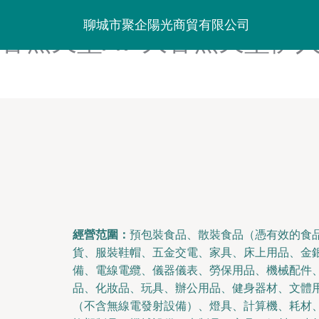
大香蕉丝袜制服-大香蕉四虎
聊城市聚企陽光商貿有限公司
香蕉天堂AV-大香蕉天堂伊人
經營范圍：
預包裝食品、散裝食品（憑有效的食
貨、服裝鞋帽、五金交電、家具、床上用品、金
備、電線電纜、儀器儀表、勞保用品、機械配件
品、化妝品、玩具、辦公用品、健身器材、文體
（不含無線電發射設備）、燈具、計算機、耗材