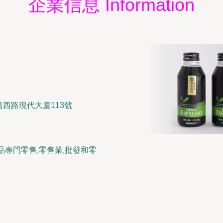
企業信息 Information
西路現代大廈113號
品專門零售,零售業,批發和零