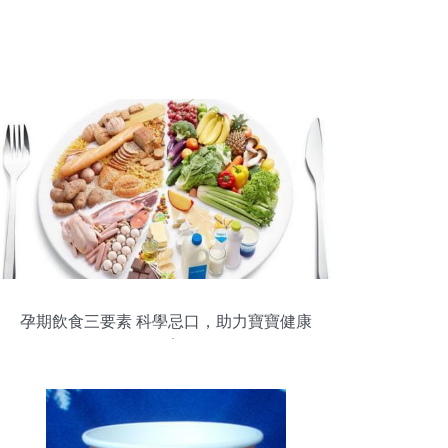
孕期飲食三要素 科學忌口，助力寶寶健康
發育