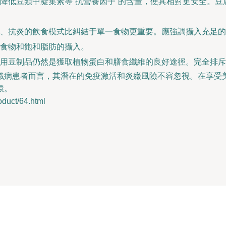
降低豆類中凝集素等“抗營養因子”的含量，使其相對更安全。
、抗炎的飲食模式比糾結于單一食物更重要。應強調攝入充足的
食物和飽和脂肪的攝入。
用豆制品仍然是獲取植物蛋白和膳食纖維的良好途徑。完全排斥
織病患者而言，其潛在的免疫激活和炎癥風險不容忽視。在享受
環。
ct/64.html