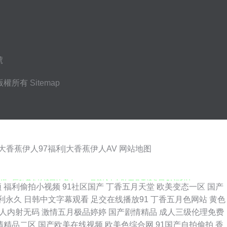
號
版權所有
Sitemap
大香蕉伊人97福利|大香蕉伊人AV
网站地图
一区3t 黄色性情网站 美女sese 日韩城人电影 五月天情趣网 51福利社
频
福利偷拍小视频
91社区国产
丁香五月天堂
欧美变态一区
国产
利永久
日韩中文字幕观看
足交在线播放91
丁香五月色网站
黄色
级a免费 黄色午夜AV 久久超碰久久超碰 青娱乐大鸡吧av 日本极品午夜剧场
人内射无码
激情五月极品婷婷
国产剧情精品
成人三级伦理免费
清精品二区
国产欧美在线视频
欧美色综合网
91国产自拍偷拍
香
 加勒比综合影院 狼友久久 蜜桃福利影院 青青草青娱乐 人人干人人爽 日