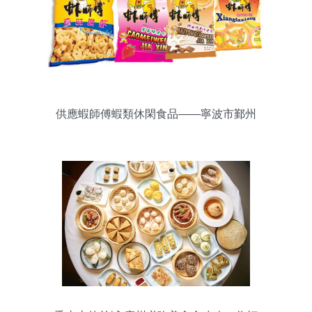
供應蝦師傅蝦類休閑食品——寧波市鄞州
區日用百貨優選