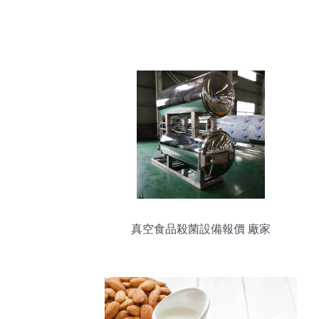
真空食品殺菌設備報價 廠家