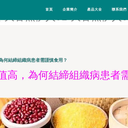
色-大香蕉四色AV-大香蕉太
首頁
企業簡介
產品大全
聯系我們
-大香蕉伊人91-大香蕉伊人9
為何結締組織病患者需謹慎食用？
值高，為何結締組織病患者