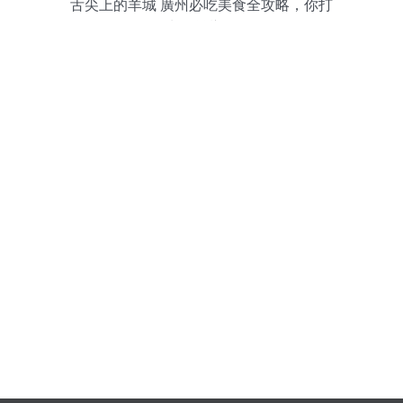
舌尖上的羊城 廣州必吃美食全攻略，你打
卡了幾樣？