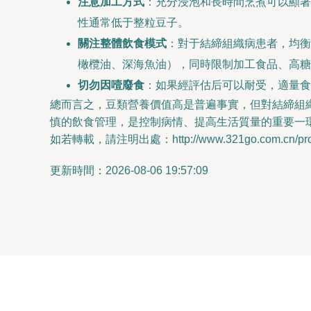
注意加工方式
：充分浸泡和長時間烹煮可以顯著
性通常低于整粒豆子。
關注整體飲食模式
：對于結締組織病患者，均衡
橄欖油、深海魚油），同時限制加工食品、高糖
切勿因噎廢食
：如果經評估后可以耐受，適量食
總而言之，豆類營養價值高是普遍事實，但對結締組
慎的飲食管理，是控制病情、提高生活質量的重要一
如若轉載，請注明出處：http://www.321go.com.cn/produ
更新時間：2026-08-06 19:57:09