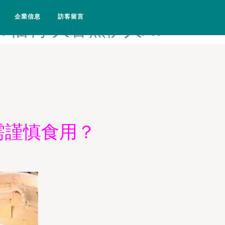
香蕉久久-大香蕉天干狼人-大
企業信息
訪客留言
7福利-大香蕉伊人AV
需謹慎食用？