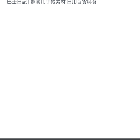
巴士日記 | 超實用手帳素材 日用百貨與食
物簡筆畫大全