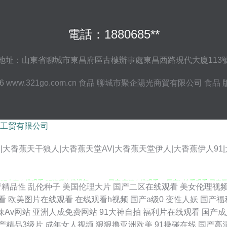
電話：1880685**
地址：山東省聊城市東昌府區古樓辦事處東昌西路現代大廈113
26
www.321go.com.cn
食品
聊城市聚企陽光商貿有限公司
食品
工贸有限公司
大香蕉天干狼人|大香蕉天堂AV|大香蕉天堂伊人|大香蕉伊人91|
7人妻在线观看 97资源在线视频 wwww国产 高清在线观看av 国产ts性爱观看 国产亚洲
产精品性
乱伦种子
美国伦理大片
国产二区在线观看
美女伦理视
看
欧美图片在线观看
在线观看h视频
国产a级0
变性人妖
国产福
 欧美豆花91 日本aa成人在线 91n免费在线 97人人做爱的 白丝后入屁内射 成人一
妹Av网站
亚洲人成免费网站
91大神自拍
福利片在线观看
国产成
产精品3级片
成年女人视频
狠狠撸亚洲欧美
91操碰在线
国产高
99丝袜诱惑 成人伊人网站 丁香五月在线综合 国产精品淫秽视频 海角熟女 黄色日逼视频