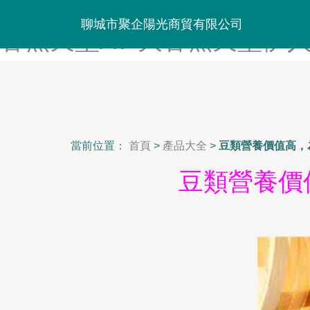
大香蕉丝袜制服-大香蕉四虎
聊城市聚企陽光商貿有限公司
香蕉天堂AV-大香蕉天堂伊人
當前位置：
首頁
>
產品大全
>
豆類營養價值高，
豆類營養價