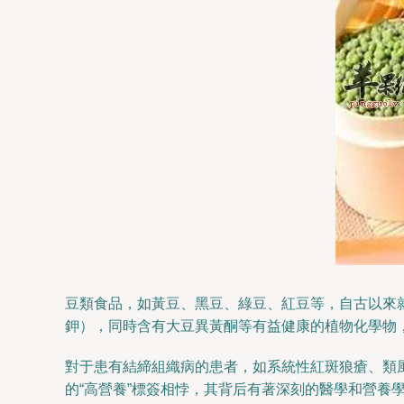
豆類食品，如黃豆、黑豆、綠豆、紅豆等，自古以來
鉀），同時含有大豆異黃酮等有益健康的植物化學物
對于患有結締組織病的患者，如系統性紅斑狼瘡、類
的“高營養”標簽相悖，其背后有著深刻的醫學和營養