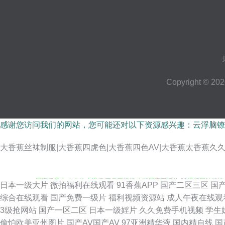
Copyright © 20
感谢您访问我们的网站，您可能还对以下资源感兴趣：云浮脑镣
大香蕉丝袜制服|大香蕉四虎色|大香蕉四色AV|大香蕉太香蕉久久|
国产极品少 东京热小视频 五月花婷婷 在线国产三级片 91视频网站链接 9
日本一级大片
微拍福利在线观看
91香蕉APP
国产二区三区
国
综合在线观看
国产免费一级片
福利视频资源站
成人午夜在线观
在线 91综合资源 超碰日韩 国产精品二期 极品av影院 玖玖精品视频在线
3级抢网站
国产一区二区
日本一级婬片
久久免费手机视频
学生
偷怕欧美亚州图片
国产AV国产AV
97亚洲精华液
国内精自线
国
日韩无码三急片子 先锋影院光棍影院 亚洲资源网站 91cn免费版 超碰