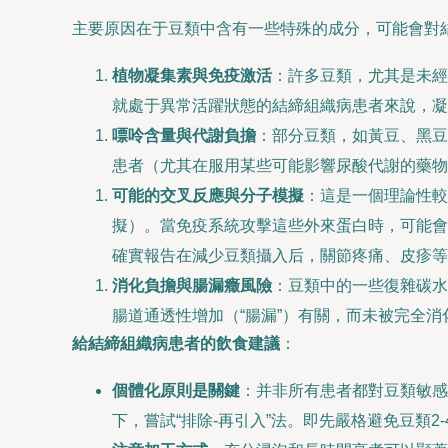
主要原因在于豆類中含有一些特殊的成分，可能會對
植物凝集素與免疫激活
：許多豆類，尤其是未經
就處于異常活躍狀態的結締組織病患者來說，凝
嘌呤含量與代謝負擔
：部分豆類，如黃豆、黑豆
患者（尤其在服用某些可能影響尿酸代謝的藥物
可能的交叉反應與分子模擬
：這是一個理論性較
擬）。當免疫系統攻擊這些外來蛋白時，可能會
確實報告在減少豆類攝入后，關節疼痛、皮疹等
消化負擔與腸漏癥風險
：豆類中的一些復雜碳水
腸道通透性增加（“腸漏”）有關，而未被完全
給結締組織病患者的飲食建議
：
個體化原則是關鍵
：并非所有患者都對豆類敏感
下，嘗試“排除-再引入”法。即先嚴格避免豆類