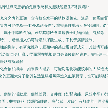
結締組織病患者的免疫系統和炎癥狀態產生不利影響：
充分烹煮的豆類，含有較高水平的植物凝集素。這是一種蛋白質
集素可能作為一種“外源刺激物”，非特異性地激活免疫細胞，
，屬于中嘌呤食物。雖然其嘌呤含量遠低于動物內臟、海鮮等，
時），過量攝入仍可能增加尿酸生成，不利于病情控制。
強的機制。有研究推測，豆類中的某些蛋白質成分，其結構可能
“誤傷”自身組織，從而潛在地加劇自身免疫病的進程。盡管這
癥狀有所緩解。
化合物和纖維，如果攝入過多，可能對消化功能較弱的人群造成
消化的豆類大分子物質若透過腸道屏障進入血液循環，也可能觸發
。病情的活動度、個體差異、合并癥（如腎功能、尿酸水平）都
2-4周，觀察癥狀（如關節腫痛、疲勞感、皮疹）有無改善，再少