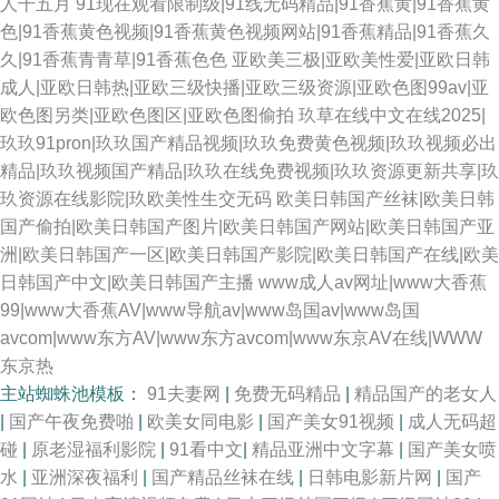
人干五月
91现在观看限制级|91线无码精品|91香蕉黄|91香蕉黄
色|91香蕉黄色视频|91香蕉黄色视频网站|91香蕉精品|91香蕉久
久|91香蕉青青草|91香蕉色色
亚欧美三极|亚欧美性爱|亚欧日韩
成人|亚欧日韩热|亚欧三级快播|亚欧三级资源|亚欧色图99av|亚
欧色图另类|亚欧色图区|亚欧色图偷拍
玖草在线中文在线2025|
玖玖91pron|玖玖国产精品视频|玖玖免费黄色视频|玖玖视频必出
精品|玖玖视频国产精品|玖玖在线免费视频|玖玖资源更新共享|玖
玖资源在线影院|玖欧美性生交无码
欧美日韩国产丝袜|欧美日韩
国产偷拍|欧美日韩国产图片|欧美日韩国产网站|欧美日韩国产亚
洲|欧美日韩国产一区|欧美日韩国产影院|欧美日韩国产在线|欧美
日韩国产中文|欧美日韩国产主播
www成人av网址|www大香蕉
99|www大香蕉AV|www导航av|www岛国av|www岛国
avcom|www东方AV|www东方avcom|www东京AV在线|WWW
东京热
主站蜘蛛池模板：
91夫妻网
|
免费无码精品
|
精品国产的老女人
|
国产午夜免费啪
|
欧美女同电影
|
国产美女91视频
|
成人无码超
碰
|
原老湿福利影院
|
91看中文
|
精品亚洲中文字幕
|
国产美女喷
水
|
亚洲深夜福利
|
国产精品丝袜在线
|
日韩电影新片网
|
国产