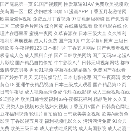
国产屁屁第一页
91国产视频网
性爱草逼91AV
免费欧美视频
欧
美岛国一区二区
少妇喷水18禁
51漫画APP
丁香五月花激情网
欧美爱爱tv视频
免费五月丁香视频
97香蕉超级碰碰
国产免费看
二区
三级黄色片网站
综合网黄
在线播放观看
欧美电影在线
伦
理片在哪里看
蜜桃午夜网
久草资源在
日本三级大全
久久福利
福利所导航视频
成人片免费
国产第9页
中文字幕bt原声
三级日
韩欧美
午夜视频123
日本推理片
丁香五月网站
国产免费看视频
极品成人色
成人黑料自拍
国产日韩欧美网站
国产无码av
老湿A
片影院
国产精品自拍偷拍
牛牛影院A片
日韩无码视频网站
都市
激情变态另类
男女91视频
字幕在线精品播放
免费国产在线看
国产婷婷五月天
无码传媒导航
日本电影伦理
国产午夜高清
美女
黄色18
亚洲午夜精品视频
日本三级成人观看
国产精品第12页
日韩午夜场
成人视频高清免费
伦理在线影视
成人三级视频在线
91理论片
欧美日韩性爱福利
av午夜探花福利
精品毛片
久久叉
叉
另类人妖视频
欧美熟妇穴视频
丁香五月V国产
日韩黄色网址
豆花福利视频
轮理片自拍偷拍
日韩欧美美女视频
欧美A级黄色
影院
丁香影视五月花
福利视频电影久久
污污污污免费
91金典
免费
欧美三级日本
成人在线吃瓜网站
成人岛国影院
成人动漫二