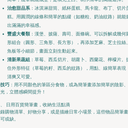
治愈甜品系
：冰淇淋甜筒、紙杯蛋糕、馬卡龍、布丁、切片
糕。用圓潤的線條和簡單的點綴（如糖粒、奶油紋路）就能
出滿滿的幸福感。
豐盛大餐類
：漢堡、披薩、壽司、面條碗。可以拆解成幾何
形組合（圓形、三角形、長方形），再添加芝麻、芝士拉絲
魚板等小細節，畫面立刻生動起來。
清新果蔬組
：草莓、西瓜切片、胡蘿卜、西蘭花、檸檬片。
住外形特征（草莓的籽、西瓜的紋路），用點、線簡單表現
清爽又可愛。
小技巧
：用不同顏色的筆區分食物，或為簡筆畫添加簡單的陰影
高光，立體感瞬間提升！
二、 日用百貨簡筆畫，收納生活點滴
記錄購物清單、好物分享，或是描繪日常小場景，這些物品簡筆
不可或缺。