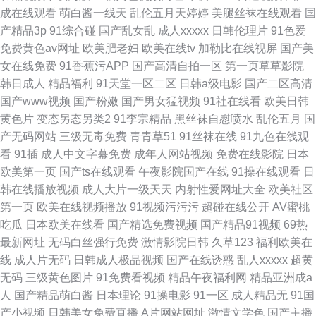
成在线观看
萌白酱一线天
乱伦五月天婷婷
美腿丝袜在线观看
国
产精品3p
91综合碰
国产乱女乱
成人xxxxx
日韩伦理片
91色爱
免费黄色av网址
欧美肥老妇
欧美在线tv
加勒比在线视屏
国产美
女在线免费
91香蕉污APP
国产高清自拍一区
第一页草草影院
韩日成人
精品福利
91天堂一区二区
日韩a级电影
国产二区高清
国产www视频
国产粉嫩
国产男女猛视频
91社在线看
欧美日韩
黄色片
变态另态另类2
91李宗精品
黑丝袜自慰喷水
乱伦五月
国
产无码网站
三级无毒免费
青青草51
91丝袜在线
91九色在线观
看
91插
成人中文字幕免费
成年人网站视频
免费在线影院
日本
欧美第一页
国产ts在线观看
午夜影院国产在线
91操在线观看
日
韩在线播放视频
成人大片一级天天
内射性爱网址大全
欧美社区
第一页
欧美在线视频播放
91视频污污污
超碰在线公开
AV蜜桃
吃瓜
日本欧美在线看
国产精选免费视频
国产精品91视频
69热
最新网址
无码白丝强行免费
激情影院日韩
久草123
福利欧美在
线
成人片无码
日韩成人极品视频
国产在线诱惑
乱人xxxxx
超黄
无码
三级黄色图片
91免费看视频
精品午夜福利网
精品亚洲成a
人
国产精品萌白酱
日本理论
91操电影
91一区
成人精品无
91国
产小视频
日韩美女免费直播
A片网站网址
激情文学色
国产主播