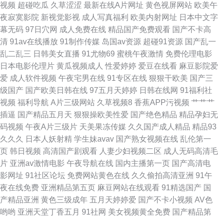
视频
超碰吃瓜
久草涩涩
最新在线A片网址
黄色视屏网站
欧美午
媒 囯产精品久久 免费抖阴在线 亚洲探花 肏屄免费看 狠狠退福利视频 日韩成
夜寂寞影院
新视觉影视
成人写真福利
欧美内射网址
日本中文字
幕无码
97日穴网
成人免费在线
精品国产免费观看
国产不卡高
人无码A片 91人人草人人 福利视频导航网址 男人的天堂无码 午夜男女操操
清
91av在线播放
91制作传媒
岛国av资源
超碰91资源
国产乱一
乱二乱三
日韩美女直播
91尤物69
蜜桃午夜激情
免费伦理电影
视频 AV福利在线播放 麻豆一二三区A 亚洲淫淫成人 老司机大香蕉 午夜福利
日本电影伦理片
黄瓜视频成人
性爱婷婷
爱豆在线看
麻豆影院爱
爱
成人软件视频
午夜宅男在线
91专区在线
狠狠干欧美
国产三
老司机 av噜噜成人网 海角社区91精品 欧洲色二 亚洲毛片基地专区 操欧美逼
级国产
国产欧美日韩在线
97五月天婷婷
日韩在线网
91福利社
视频
福利导航
A片三级网站
久草视频8
香蕉APP污视频
艹艹艹
玖玖福利社 三级片链接 91精品视频一区 导航色AVVV 欧美日韩国产人人 性
插逼
国产精品五月天
狠狠操欧美性爱
国产绝色精品
精品孕妇无
码视频
午夜A片三级片
天美果冻传媒
久久国产成人精品
精品93
爱剧场
久久久
日本人妖射精
学生妹avav
国产熟女视频在线
乱伦第一
页
韩日视频
高清国产剧观看
人妻少妇视频二区
成人无码高清毛
片
亚洲av激情电影
午夜导航在线
国内主播第一页
国产高清电
影网址
91社区论坛
免费网站黄色在线
久久偷拍高清亚洲
91午
夜在线免费
亚洲精品第五页
麻豆网站在线观看
91精选国产
国
产精品亚洲
黄色三级成年
五月天婷婷爱
国产不卡小视频
AV色
哟哟
亚洲天堂丁香五月
91社网
美女视频黄全免费
国产精品第