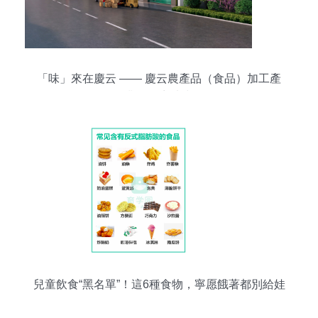
「味」來在慶云 —— 慶云農產品（食品）加工產
業園招商片賞
兒童飲食“黑名單”！這6種食物，寧愿餓著都別給娃
吃！