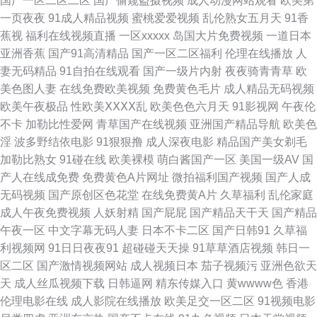
国产一区二区二区
国产偷窥盗摄视频
成人动漫网站观看
欧美第
丝袜诱惑 成人伊人网站 丁香五月在线综合 国产精品淫秽视频 海角熟女 黄色
一页夜夜
91成人精品视频
蜜桃爱爱视频
乱伦熟女五月天
91香
蕉视
福利在线视频直播
一区xxxxx
岛国大片免费视频
一道日本
日逼视频 加勒比综合影院 狼友久久 蜜桃福利影院 青青草青娱乐 人人干人人
亚洲香蕉
国产91高清精品
国产一区二区福利
伦理在线播放
人
妻无码精品
91自拍在线观看
国产一级片内射
夜夜骑青青草
欧
爽 日本A∨网站 深夜AV网 午夜香蕉视频 香蕉观频 97色亚洲 欧美日韩另类亚
美色图人妻
在线免费欧美视频
免费黄色毛片
成人精品无码视频
欧美午夜极品
性欧美ⅩⅩⅩⅩ乱
欧美色色六月天
91影视网
午夜伦
洲 五月天青青草 午夜剧场三级毛片 伊人网综合楼 91蜜桃动漫78 久久国产精
不卡
加勒比性爱网
青草国产在线视频
亚洲国产精品导航
欧美色
淫
波多野结依电影
91狠狠撸
成人深夜电影
精品国产美女剃毛
品区 欧美网色 欧美孕妇性爱 日本妞妞基地 日韩人妖 天天干屄网 亚洲色图制
加勒比熟女
91碰在线
欧美裸模
萌白酱国产一区
美国一级AV
国
产人在线成免费
免费黄色A片网址
微拍福利国产视频
国产人成
服 伊人久久精品视频 91麻豆香蕉 99桃色色首页 www五月天久久 国产1页
无码视频
国产原创区色花堂
在线免费黄A片
久草福利
乱伦家庭
成人午夜免费视频
人妖射精
国产屁屁
国产精品天干天
国产精品
黑料嫩草人人精品 久热精品在线 美女自慰喷水网站 欧洲操逼艺术 日本不卡
午夜一区
中文字幕无码人妻
日本不卡二区
国产日韩91
久草福
利视频网
91日日夜夜91
超碰碰天天操
91草草酒店视频
韩日一
不卡不卡 熟女免费视频 老湿AV 福利社毛片 黄色免费网站网址 老司机A片区
区二区
国产激情视频网站
成人视频日本
茄子视频污
亚洲色欲天
天
成人丝瓜视频下载
日韩逼网
精东传媒入口
黄wwww色
香港
免费黄色电影网 青青青色在线 东方av一区黑料 男人午夜网站 日韩无码影城
伦理电影在线
成人影院在线播放
欧美足交一区二区
91视频电影