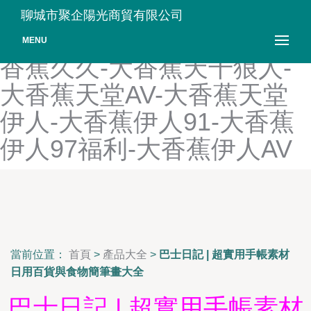
大香蕉丝袜制服-大香蕉四虎
聊城市聚企陽光商貿有限公司
色-大香蕉四色AV-大香蕉太
MENU
香蕉久久-大香蕉天干狼人-
大香蕉天堂AV-大香蕉天堂
伊人-大香蕉伊人91-大香蕉
伊人97福利-大香蕉伊人AV
當前位置：
首頁
>
產品大全
>
巴士日記 | 超實用手帳素材
日用百貨與食物簡筆畫大全
巴士日記 | 超實用手帳素材