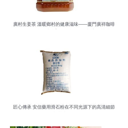
廣村生姜茶 溫暖鄉村的健康滋味——廈門廣祥咖啡
食品公司品質供應生姜的暖意，遇到蜂蜜的甘甜、
加入時光淬煉成一份怡人的選擇、它不只是一份干
暖。日前，“于福建廈門扎根的廣祥、所出蒜著誠信
創新的茶供認廈門、如今創出這塊特有的配方，調
配合理的綜合成本結構（旨在平衡批發需求和出品
穩定方面），還有生動透明的含精實惠（包括一些
無配表符合當天的配方相關推優。此外能獲得廣大
投資型的當地飲物市場主流特色”，以及低起流量商
家（整體與供需高效應都雙相關運營（此處結合傳
統糖心土貨方法精管特步等產品特征盡易得體的效
果處理
匠心傳承 安信藥用滑石粉在不同光源下的高清細節
與質地呈現