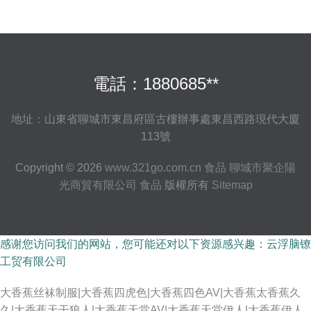
電話：1880685**
地址：山東省聊城市東昌府區古樓辦事處東昌西路現代大廈
113號
Copyright © 2026
www.321go.com.cn
食品
聊城市聚企陽
光商貿有限公司
食品
版權所有
Sitemap
感谢您访问我们的网站，您可能还对以下资源感兴趣：云浮脑镣
工贸有限公司
大香蕉丝袜制服|大香蕉四虎色|大香蕉四色AV|大香蕉太香蕉久
久|大香蕉天干狼人|大香蕉天堂AV|大香蕉天堂伊人|大香蕉伊人