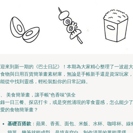
歡迎來到新一期的《巴士日記》！本期為大家精心整理了一波超
的食物與日用百貨簡筆畫素材庫，無論是手帳新手還是資深玩家
都能從中找到靈感，輕松裝點你的日常記錄。
、 美食簡筆畫，讓手帳“色香味”俱全
記錄一日三餐、探店打卡，或是突然涌現的零食靈感，怎么能少
可愛的食物簡筆畫？
基礎百搭款
：蘋果、香蕉、面包、米飯、水杯、咖啡杯。線
簡單，幾筆就能成型，是填充空白、制作清單的萬能選擇。