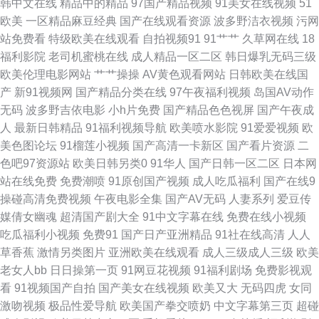
韩中文在线
精品中的精品
97国产精品视频
91美女在线视频
51
幕 伊人五月大香蕉 97色色网站 国产另类第一页 色五月婷婷基地 亚洲天堂无
欧美
一区精品麻豆经典
国产在线观看资源
波多野洁衣视频
污网
站免费看
特级欧美在线观看
自拍视频91
91艹艹
久草网在线
18
码永久 豆花视频一区 影音先锋欧美性爱 91网站做爱 www瑟瑟 国产精品在
福利影院
老司机蜜桃在线
成人精品一区二区
韩日爆乳无码三级
欧美伦理电影网站
艹艹操操
AV黄色观看网站
日韩欧美在线国
线久久 久久深夜福利 欧美日A 日韩在线导航 香蕉午夜视频 91擦影库免 av福
产
新91视频网
国产精品分类在线
97午夜福利视频
岛国AV动作
无码
波多野吉依电影
小h片免费
国产精品色色视屏
国产午夜成
利快播 浮力影院艹艹 韩日探花影视 久久成人免费 欧美啊欧美 人人肏屄人人
人
最新日韩精品
91福利视频导航
欧美喷水影院
91爱爱视频
欧
美色图论坛
91榴莲小视频
国产高清一卡新区
国产看片资源
二
色综合电影 性爱福利老司机 俺去射官网 韩日欧亚a级 欧美外网 三级在线网
色吧97资源站
欧美日韩另类0
91华人
国产日韩一区二区
日本网
站在线免费
免费潮喷
91原创国产视频
成人吃瓜福利
国产在线9
址 香蕉福利 自拍六区 97超碰欧美在线 超碰色播 黑丝巨乳极品 亚洲成人中
操碰高清免费视频
午夜电影全集
国产AV无码
人妻系列
爱豆传
媒倩女幽魂
超清国产剧大全
91中文字幕在线
免费在线小视频
文网 97资源站超碰 成人香蕉视频在线 精品韩国操逼 日本成人中文 一本色导
吃瓜福利小视频
免费91
国产日产亚洲精品
91社在线高清
人人
草香蕉
激情另类图片
亚洲欧美在线观看
成人三级成人三级
欧美
航 AV导航福利 豆花影院色 精品人人播人人操 欧美最大黄色AA 亚洲色图
老女人bb
日日操第一页
91网豆花视频
91福利剧场
免费影视观
看
91视频国产自拍
国产美女在线视频
欧美又大
无码四虎
女同
4app 韩国av啪啪 色色五月天社区 伊人成人自拍 91在线播放视频 超碰人人
激吻视频
极品性爱导航
欧美国产拳交喷奶
中文字幕第三页
超碰