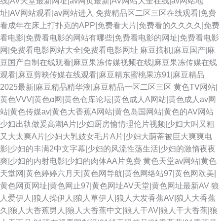
线|AV天堂最新网址|av网页最新|AV网站大全在线|av网站地
址|AV网站观看|av网站进入
免费精品区二区三区在线观看|免费
看成年在床上打扑克的APP|免费看大片|免费看的久久久久|免费
看电影|免费看电影的网站有哪些|免费看电影的网址|免费看电影
网|免费看电影网站大全|免费看电影网址
麻豆搞机|麻豆国产|麻
豆国产自制在线观看|麻豆果冻传媒视频在线|麻豆果冻传媒在线
观看|麻豆剪映传媒在线观看|麻豆精东蜜桃果冻91|麻豆精品
2025最新|麻豆精品精华液|麻豆精品一区二区三区
黄色TV网站|
黄色VVV|黄色α网|黄色仓库论坛|黄色成人A网站|黄色成人av网
站|黄色传媒av|黄色大香蕉A网站|黄色岛国网站|黄色的AV网站
少妇出轨做爰高潮A片|少妇厨房愉情理伦片视频|少妇大叫又粗
又大太爽A片|少妇大乳妓女毛片A片|少妇大荫蒂被巨大爽爽电
影|少妇的丰满2中文字幕|少妇的风流性荡生活|少妇的激惰夜夜
爽|少妇的内射电影|少妇的肉体AA片免费
黄色天堂av网站|黄色
天堂网|黄色婷婷六月天|黄色网导航|黄色网络站97|黄色网欧美|
黄色网页网址|黄色网止97|黄色网址AV天堂|黄色网址最新AV
狼
人爱伊人|狼人操伊人|狼人草伊人|狼人大发香蕉AV|狼人大香蕉
久|狼人大香蕉男人|狼人大香蕉中文|狼人干AV|狼人干大香蕉|狼