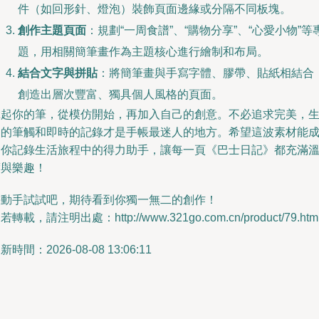
件（如回形針、燈泡）裝飾頁面邊緣或分隔不同板塊。
創作主題頁面
：規劃“一周食譜”、“購物分享”、“心愛小物”等
題，用相關簡筆畫作為主題核心進行繪制和布局。
結合文字與拼貼
：將簡筆畫與手寫字體、膠帶、貼紙相結合
創造出層次豐富、獨具個人風格的頁面。
拿起你的筆，從模仿開始，再加入自己的創意。不必追求完美，
動的筆觸和即時的記錄才是手帳最迷人的地方。希望這波素材能
為你記錄生活旅程中的得力助手，讓每一頁《巴士日記》都充滿
度與樂趣！
快動手試試吧，期待看到你獨一無二的創作！
若轉載，請注明出處：http://www.321go.com.cn/product/79.htm
新時間：2026-08-08 13:06:11