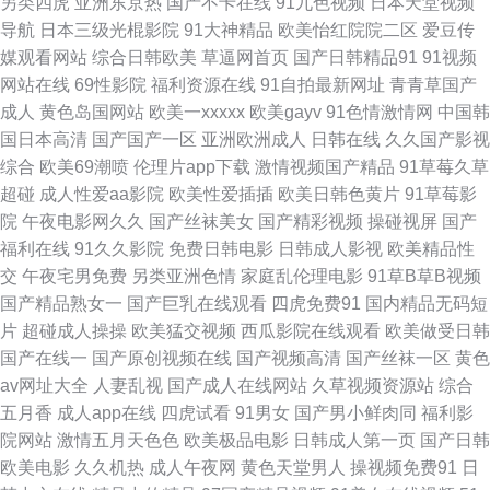
另类四虎
亚洲东京热
国产不卡在线
91九色视频
日本天堂视频
五月天色色影院 亚洲色图另类图片 在线看黄 俺去啦俺去也操 五月天性生活
导航
日本三级光棍影院
91大神精品
欧美怡红院院二区
爱豆传
媒观看网站
综合日韩欧美
草逼网首页
国产日韩精品91
91视频
3级片av片网 91在线播放视频 www我操欧美 久久草国产精品 欧美日色 日本
网站在线
69性影院
福利资源在线
91自拍最新网址
青青草国产
成人
黄色岛国网站
欧美一xxxxx
欧美gayv
91色情激情网
中国韩
少妇亚洲 色色爽成人精品 91传媒熊猫 东京AV热 国家专区一二三 久久艹网
国日本高清
国产国产一区
亚洲欧洲成人
日韩在线
久久国产影视
综合
欧美69潮喷
伦理片app下载
激情视频国产精品
91草莓久草
欧美波霸OL 日本色色图 日韩色网站 探花巨乳 午夜福利66 亚洲欧美日韩A片
超碰
成人性爱aa影院
欧美性爱插插
欧美日韩色黄片
91草莓影
院
午夜电影网久久
国产丝袜美女
国产精彩视频
操碰视屏
国产
做爱丝足网 成人五区 国产精品欧美日韩 后入小少妇 久草福利不卡 欧美人妖
福利在线
91久久影院
免费日韩电影
日韩成人影视
欧美精品性
交
午夜宅男免费
另类亚洲色情
家庭乱伦理电影
91草B草B视频
在线 日韩福利视频导航 天天干干 亚洲东方色图 91超碰人人 97人人草人人爱
国产精品熟女一
国产巨乳在线观看
四虎免费91
国内精品无码短
片
超碰成人操操
欧美猛交视频
西瓜影院在线观看
欧美做受日韩
操人妻av 成人综合免费播放 国产福利导航精 玖玖精品剧情 欧美一级性爱a
国产在线一
国产原创视频在线
国产视频高清
国产丝袜一区
黄色
av网址大全
人妻乱视
国产成人在线网站
久草视频资源站
综合
片 亚洲三级av 99热国产 超碰99国产 激情综合色网 狼友社91 伪娘自慰 91碰
五月香
成人app在线
四虎试看
91男女
国产男小鲜肉同
福利影
院网站
激情五月天色色
欧美极品电影
日韩成人第一页
国产日韩
视频 波多野结衣九区 国产传媒中文字幕 免费欧美A片视频 丝袜美腿中文字
欧美电影
久久机热
成人午夜网
黄色天堂男人
操视频免费91
日