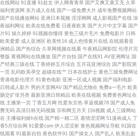
在线网站
91直播
91处女
伊人网青青草
国产又爽又黄又无
久草
色成人AV网 日本成人在线播看 在线香蕉 超碰自拍网 老司机黄色av 天天肏天
福利资源网
东方成人在线
国产一级免费大片
成年免费视频网站
国产在线播放网站
亚洲日本视频
淫淫网网
成人影视国产在线
深
天肏 91女同动漫 都市激情另类欧美 欧美成人精品 午夜免费福利影院 91天美
夜福利网址
欧美在线免费看
日夜夜欧美
国产大片中文字幕
国产
片91
操久婷婷
91视频你懂得
黄色三级片毛片
免费电影片
日韩
黄色短片合集 天堂网AV手机版 91少妇热舞被操 国产精品肏屄电影 青青青操
欧美爱爱
成人亚洲区
欧美性16
成人色情黄片在线
在线观看亚
洲精品
国产热综合
久草网视频在线看
午夜精品网影院
伦理片完
亚州成人在线 www91海角 国产超碰在线 五月天综合色色 av奇色 激情欧美
整版
黄视网站在线播放
国产片自拍
国产在线91
AV亚洲网址
国
产经典三级在线
丁香婷婷五月综合
五月花亚洲综合
国产影院第
97 日韩精选av福利 91视频线上网站 福利网址导航在线 人人乐人人操 影音
一页
乱码欧美孕交
超碰在线艹
日本在线护士
黄色三级免费网址
香港电影伦理片
91黄色电影
亚洲一区成人视频
国产福利电影
先锋三级片 俺去也五月天网址 激情东京热 欧美性爱A级片 亚洲欧美ts热舞
日韩成人影片
男的天堂网AV
国产精品尤物在
免费a一毛片
欧美
肠交扩张另类
最新亚洲日韩精品
欧美在线视频
免费黄色网址在
av天堂bh 国模精品五区 日韩成人无码免费 自慰白浆福利网站 操人人aV 韩
线
主播第一页
丁香五月网
性爱东京热
草逼视频78
国产成人免
费无码
高清日韩无码视频
宗和网五月天
日b视频
成人三级网站
国AV电影网址 男人女人做爱网站 伪娘导航 AV手机天堂网 九九九国产精品
在
主播福利姬h在线
国产精一精二区
基情涩涩网
51漫画成人
丁
香5月综合网
91爱爱com
伊人涩涩射
黄色视频网址导航
91国在
午夜福利院产业 91亚洲精华 97超碰网 久草老司机在线 色色国产传媒 91c传
线观看
91最新自拍
黄色软件91
国产操女人
国产乱人
欧美乱欲