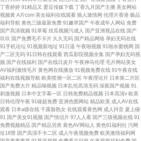
丁香婷婷
91精品又
爱豆传媒下载
丁香九月国产主播
美女网站
视频黄
A片com
美女福利在线观看
狼人激情网
伦理片香港
极品
福利导航
黄色三级最新免费
91嫩草国产
午夜成年人网站
免费
国产高清视频
91草莓
丝瓜视频污成人
国产亚洲视品在线
国产
玖玖
国产免费毛不卡片
久久无码
国产精品网络
孕妇无码在线
91手机论坛
91视频新地址
91日逼
午夜啪视频
91啪水蜜桃网
国
产二区无码
91日韩在线观看
西瓜影院视频全集
国产孕妇无码视
频
国产在线福利
国产在线日皮片
午夜神马伦理
毛片网站美女
AV福利激情毛片
黄色网在线播放
91视频免费在线
91午夜在线
福利在线视频导航
欧美喷潮一区二区
午夜理论片
日本第二片区
国产免费大片
精品呦视频
日本乱伦高清无码
深夜国产视频
91
刺激视频
日本中文字幕一区
日韩免费精品视频
日本高清v
欧美
日韩伦理午夜
91碰超免费
亚洲色图网站
精品欧美
成人AV在线
观看
日本a级在线
干露脸熟女
在线观看黄色网
成人抖音
爰上碰
91
国产美女91视频
国产情侣片
97人人看
国产三级视频在线
91
免费视频精品
国产精品另类
黄色AV网站人
黄色91福利社
污网
址18禁
国产高清不卡二区
成人午夜视频免费
欧美激情福利网
国产青青青草
91草逼视频
免费看片日韩
午夜视频福利免费
国