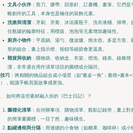
文具小伙伴
：剪刀、膠帶、回形針、訂書機、畫筆。它們是
帳創作的工具，本身也是極佳的裝飾元素。
洗漱與清潔
：牙刷、牙膏、沐浴露瓶子、洗衣液桶、掃帚。
住瓶罐的輪廓特征，用標簽、泡泡等元素增加趣味性。
廚房小物件
：平底鍋、湯勺、微波爐、燒水壺。多是方形、
形的組合，畫上指示燈、按鈕等細節會更逼真。
雜貨與收納
：購物袋、收納盒、衣架、燈泡、鐘表。線條簡
潔，非常適合用作清單項目的圖標或分隔符。
小技巧
：將相關的物品組合成小場景（如“書桌一角”：臺燈+書本+
筒），能讓手帳頁面故事感更強。
三、 如何將這些素材融入你的《巴士日記》？
圖標化清單
：在待辦事項、購物清單、觀影記錄旁，畫上對
的簡筆畫圖標，一目了然，趣味橫生。
點綴邊框與分隔
：用連續的小食物（如糖果、咖啡杯）或小