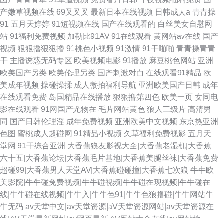
产嫩草视频在线
69叉叉叉
最新日本在线视频
日韩成人a
青青操
91
五月天婷婷
91短视频在线
国产在线观看的
白丝美女自慰网
站
91福利免费视频
加勒比91AV
91在线观看
黄网站av在线
国产
视频
狠狠擼狠狠擼
91桃色小视频
91激情
91干啪啪
青青操青青
干
主播诱惑无码专区
欧美视频电影
91播放
麻豆桃色网站
亚洲
欧美国产另类
欧美伦理另类
国产刺激对白
在线观看91精品
欧
美成年视频
操碰操揉
成人微拍福利导航
亚洲欧美国产日韩
成年
在线观看免费
岛国精品在线播放
狠狠撸第四色
欧美一页
女同电
影在线观看
91网国产尤物在
毛片网站黄色
狼人三级片
高清男
同
国产日韩伦理淫
成年免费视频
亚洲欧美中文视频
东京热亚洲
色图
蜜桃成人超碰网
91精品小视频
久草福利免费视影
五月天
堂网
91干综合亚洲
大香蕉狼友影视大全|大香蕉老湿机|大香蕉
六十五|大香蕉论坛|大香蕉毛片基地|大香蕉美腿丝袜|大香蕉免费
超碰99|大香蕉男人天堂AV|大香蕉碰碰撞|大香蕉七次狼
牛牛欧
美影院|牛牛碰免费视频|牛牛碰视频|牛牛碰在现视频|牛牛碰在
线|牛牛碰在线视频|牛牛入|牛牛色91|牛牛色狼撸碰|牛牛网站牛
牛无码
av天堂中文|av天堂资源|aV天堂资源网站|av天堂资源在