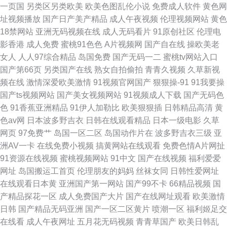
一页国
另类区另类欧美
欧美色图乱伦小说
免费成人软件
黄色网
址视频播放
国产日产美产精品
成人午夜视频
伦理视频网站
黄色
18禁网站
亚洲无码视频在线
成人无码看片
91原创社区
伦理电
影香港
成人免费
蜜桃91色色
A片视频网
国产自在线
操欧美老
女人
人人97综合精品
岛国免费
国产无码一二
蜜桃tv网站入口
国产第66页
另类国产在线
熟女自拍偷拍
青青久视频
久草新视
频在线
激情深爱欧美激情
91视频官网国产
狠狠操-91
91我要操
国产ts视频网站
国产美女视频网站
91视频成人下载
国产无码色
色
91香蕉亚洲精品
91伊人加勒比
欧美狠狠插
日韩精品高清
黄
色av网
日本波多野吉衣
日韩在线观看精品
日本一级电影
久草
网页
97免费艹
岛国一区二区
岛国动作片在
波多野吉衣三级
亚
洲AV一卡
在线免费小视频
搞黄网站在线观看
免费色情A片网扯
91资源在线视频
蜜桃视频网站
91中文
国产在线视频
福利爱爱
网址
岛国搬运工首页
伦理朋友的妈妈
丝袜女同
日韩性爱网址
在线观看日本黄
亚洲国产第一网站
国产99不卡
66精品视频
国
产精品探花一区
成人免费国产大片
国产在线网址观看
欧美激情
日韩
国产精品无码亚洲
国产一区二区黄片
喷潮一区
福利姬足交
在线看
成人午夜网址
五月花无码视频
青青草国产
欧美日韩乱