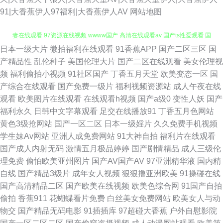
91|大香蕉伊人97福利|大香蕉伊人AV
网站地图
日本一级大片
微拍福利在线观看
91香蕉APP
国产二区三区
国
国产极品少 东京热小视频 五月花婷婷 在线国产三级片 91视频网站链接 97人
产精品性
乱伦种子
美国伦理大片
国产二区在线观看
美女伦理视
频
福利偷拍小视频
91社区国产
丁香五月天堂
欧美变态一区
国
妻在线观看 97资源在线视频 wwww国产 高清在线观看av 国产ts性爱观看 国
产综合在线观看
国产免费一级片
福利视频资源站
成人午夜在线
观看
欧美图片在线观看
在线观看h视频
国产a级0
变性人妖
国产
产亚洲一区3t 黄色性情网站 美女sese 日韩城人电影 五月天情趣网 51福利社
福利永久
日韩中文字幕观看
足交在线播放91
丁香五月色网站
黄色3级抢网站
国产一区二区
日本一级婬片
久久免费手机视频
在线 91综合资源 超碰日韩 国产精品二期 极品av影院 玖玖精品视频在线 欧
学生妹Av网站
亚洲人成免费网站
91大神自拍
福利片在线观看
国产成人内射无码
激情五月极品婷婷
国产剧情精品
成人三级伦
美豆花91 日本aa成人在线 91n免费在线 97人人做爱的 白丝后入屁内射 成人
理免费
偷怕欧美亚州图片
国产AV国产AV
97亚洲精华液
国内精
自线
国产精品3级片
成年女人视频
狠狠撸亚洲欧美
91操碰在线
一级a免费 黄色午夜AV 久久超碰久久超碰 青娱乐大鸡吧av 日本极品午夜剧
国产高清精品二区
国产欧美在线视频
欧美色综合网
91国产自拍
偷拍
香蕉911
花蝴蝶看片免费
白丝美女免费网站
欧美女人与动
场 日韩无码三急片子 先锋影院光棍影院 亚洲资源网站 91cn免费版 超碰99
物交
国产精品无码电影
91插插库
97超碰大香蕉
户外自慰影院