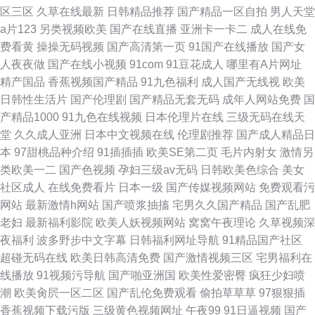
区三区
久草在线最新
日韩精品推荐
国产精品一区自拍
男人天堂
a片123
另类视频欧美
国产在线直播
亚洲卡一卡二
成人在线免
费看黄
操操无码视频
国产高清第一页
91国产在线播放
国产女
人夜夜做
国产在线小视频
91com
91豆花成人
哪里有A片网址
精产国品
香蕉视频国产精品
91九色福利
成人国产无线视
欧美
日韩性生活片
国产伦理剧
国产精品无套无码
成年人网站免费
国
产精品1000
91九色在线视频
日本伦理片在线
三级无码在线天
堂
久久成人亚洲
日本中文视频在线
伦理剧推荐
国产成人精品日
本
97甜桃品种介绍
91插插插
欧美SE第二页
毛片内射女
激情另
类欧美一二
国产色视频
孕妇三级av无码
日韩欧美色综合
美女
社区成人
在线免费看片
日本一级
国产传媒视频网站
免费观看污
网站
最新激情h网站
国产喷浆抽搐
宅男久久国产精品
国产乱肥
老妇
最新福利影院
欧美人妖视频网站
窝窝午夜理论
久草视频深
夜福利
波多野步中文字幕
日韩福利网址导航
91精品国产社区
超碰无码在线
欧美日韩高清免费
国产激情视频三区
宅男福利在
线播放
91视频污导航
国产啪亚洲国
欧美性爱密臀
疯狂少妇喷
潮
欧美肏屄一区二区
国产乱伦免费观看
偷拍草草草
97狠狠插
香蕉视频下载污版
三级黄色视频网址
午夜99
91日逼视频
国产