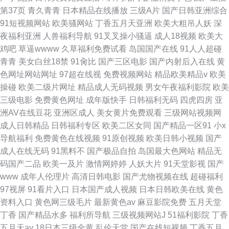
第37页
青久青青
日本精品在线播放
三级A片
国产日韩亚洲综合
91短视频网站
欧美骚网站
丁香五月天亚洲
欧美大粗吊人妖
深
夜福利亚洲
人兽福利导航
91叉叉操小骚逼
成人18视频
欧美大
鸡吧
草逼wwww
久草福利免费试看
岛国国产在线
91人人超碰
青青
美女白丝18禁
91肏比
国产三区电影
国产内射后入在线
黄
色网址网站网址
97超在线视
免费视频网站
精品欧美精品v
欧美
操碰
欧美二级片网址
精品成人无码视频
男女午夜福利影院
欧美
三级电影
免费黄色网址
成年版快手
日韩福利无码
四虎四房
亚
洲AV在线豆花
亚洲区成人
美女黄片免费观看
三级网站视频网
成人日韩精品
日韩福利专区
欧美二区女同
国产精品一区91
小x
导航福利
免费黄色在线视频
91原创视频
欧美日韩小视频
国产
成人在线无码
91黑料不
国产极品自拍
岛国最大色网站
精品无
码国产二品
欧美一及片
激情网婷婷
人妖大片
91天堂影视
国产
www
成年人伦理片
高清日韩电影
国产尤物视频在线
超碰福利
97视屏
91看片入口
日本国产成人视频
日本日韩欧美在线
黄色
资料入口
黄色网三级毛片
最新黄色av
麻豆影院免费
五月天堂
丁香
国产精品水多
福利所导航
三级视频网站J
51福利影院
丁香
五月天av
18日本三级全黄
乱伦天堂
国产在线短视频
丁香五月