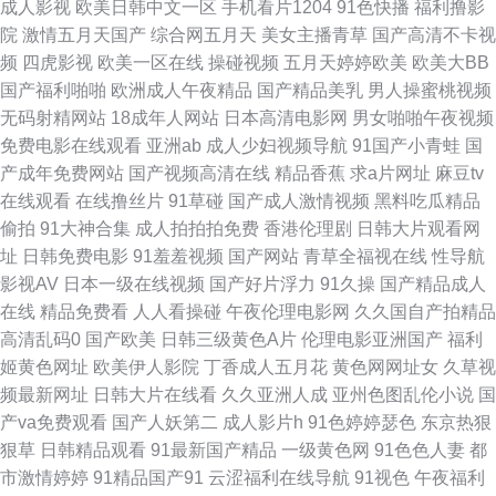
成人影视
欧美日韩中文一区
手机看片1204
91色快播
福利撸影
自拍 国产色婷婷孕妇 久久精点视频 青草成人网站 深夜福利av 影音先锋三级
院
激情五月天国产
综合网五月天
美女主播青草
国产高清不卡视
频
四虎影视
欧美一区在线
操碰视频
五月天婷婷欧美
欧美大BB
资源 av午夜影院 东京热亚洲色图 久久人人超碰 日韩欧美有码另类 一本道国
国产福利啪啪
欧洲成人午夜精品
国产精品美乳
男人操蜜桃视频
无码射精网站
18成年人网站
日本高清电影网
男女啪啪午夜视频
片 91社区免费视频 白洁高义系列 国产色交网址 人妖伪娘在线播放 自拍视频
免费电影在线观看
亚洲ab
成人少妇视频导航
91国产小青蛙
国
产成年免费网站
国产视频高清在线
精品香蕉
求a片网址
麻豆tv
五区 波多野吉依电影 黄色毛片A片 欧美孕妇性爱 天天撸天天干 亚洲色图传
在线观看
在线撸丝片
91草碰
国产成人激情视频
黑料吃瓜精品
偷拍
91大神合集
成人拍拍拍免费
香港伦理剧
日韩大片观看网
媒 91青青 超碰97免费在线 黄色三级片yyc 欧美激情8p 在线天堂资源 草莓视
址
日韩免费电影
91羞羞视频
国产网站
青草全福视在线
性导航
影视AV
日本一级在线视频
国产好片浮力
91久操
国产精品成人
频18在线 国产区123 青青青色在线 亚洲黄色成人 97婷婷五月天 国产性交网
在线
精品免费看
人人看操碰
午夜伦理电影网
久久国自产拍精品
高清乱码0
国产欧美
日韩三级黄色A片
伦理电影亚洲国产
福利
日韩wwww 91福利所 超碰国产25 激情狠狠撸五月 欧美操逼网 天天干天天添
姬黄色网址
欧美伊人影院
丁香成人五月花
黄色网网址女
久草视
频最新网址
日韩大片在线看
久久亚洲人成
亚州色图乱伦小说
国
91免费视频观看 超碰在线18公开 含羞草影院在线 蜜桃一区二区欧美 丝袜福
产va免费观看
国产人妖第二
成人影片h
91色婷婷瑟色
东京热狠
狠草
日韩精品观看
91最新国产精品
一级黄色网
91色色人妻
都
利影院 99热久草精品 岛国AV导航 美国另类69 香蕉视频污黄 www91大神 黄
市激情婷婷
91精品国产91
云涩福利在线导航
91视色
午夜福利